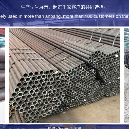
35crmo合
生产型号展示，超过千家客户的共同选择。
车、航空航天等...
dely used in more than anbang, more than 100 customers on th
盐城16mn合
16mn合金钢
材料准备、管坯制..
盐城合金钢管
合金钢管因优异
包括含如q345b....
盐城12cr1m
历经千锤百炼的1
等核心工业不.....
盐城42crmo合金管