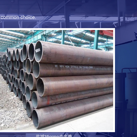
金钢管广泛应用于石油天然气、化工、电力、机械制造、汽
...
e common choice.
金钢管生产工艺
管生产工艺因用途、规格、材质等因素而异，一般包括原
....
的细分材质有哪些
力学性能与耐腐蚀特性被多行业广泛应用，其细分材质
..
ov合金管的主要应用行业
2cr1mov合金管凭借优异高温性能，成为能源、化工
.
盐城35crmo合金管