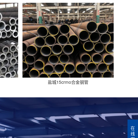
盐城15crmo合金钢管
在
线