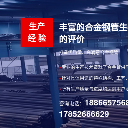
生产
丰富的合金钢管生
经 验
的评价
打造优质量、高满意合金钢管
+
专业的生产技术造就了合金管供
+
针对具体用途的特殊结构、工艺、
+
所有生产质量与进度均达到用户
188665756
咨询电话：
17852666629