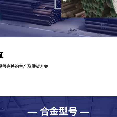
盐城合金钢管
作为材料工程师
引入关键元素重塑钢.
盐城15crm
15crmo合
证
金钢管，广泛应...
提供完善的生产及供货方案
盐城12cr1m
12cr1mov
石油化工、机.....
— 合金型号 —
盐城35crm