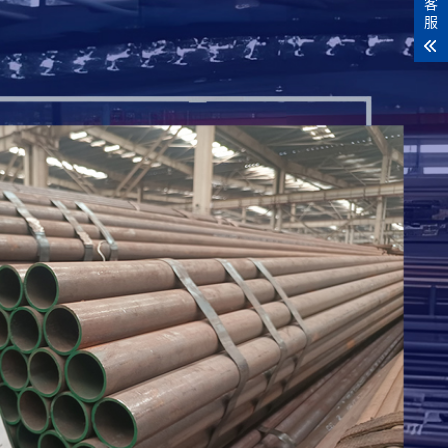
客
服
的细分材质有哪些
力学性能与耐腐蚀特性被多行业广泛应用，其细分材质
..
ov合金管的主要应用行业
2cr1mov合金管凭借优异高温性能，成为能源、化工
.