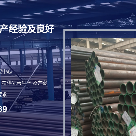
产经验及良好
盐城合金钢管
应中心
合金钢管因优异
提供完善生产 及方案
包括含如q345b....
要求
89
盐城12cr1m
历经千锤百炼的1
等核心工业不.....